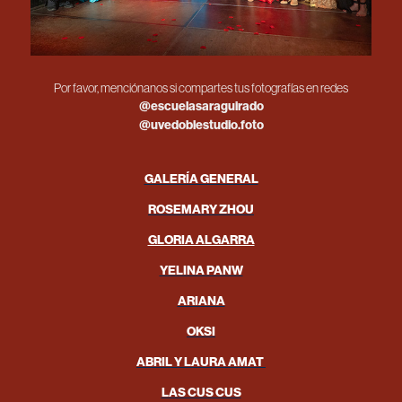
Por favor, menciónanos si compartes tus fotografías en redes
@escuelasaraguirado
@uvedoblestudio.foto
GALERÍA GENERAL
ROSEMARY ZHOU
GLORIA ALGARRA
YELINA PANW
ARIANA
OKSI
ABRIL Y LAURA AMAT
LAS CUS CUS