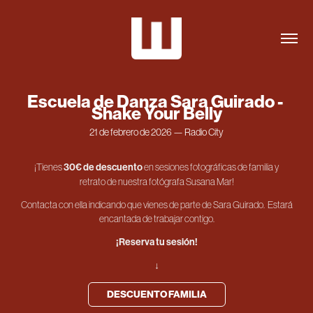
Escuela de Danza Sara Guirado - 
Shake Your Belly
21 de febrero de 2026 — Radio City
¡Tienes
30€ de descuento
en sesiones fotográficas de familia y
retrato de nuestra fotógrafa Susana Mar!
Contacta con ella
indicando que vienes de parte de Sara Guirado.
Estará
encantada de trabajar contigo.
¡Reserva tu sesión!
↓
DESCUENTO FAMILIA